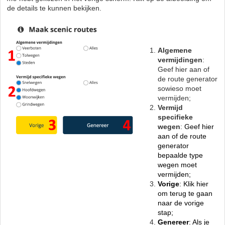
de details te kunnen bekijken.
Algemene
vermijdingen
:
Geef hier aan of
de route generator
sowieso moet
vermijden;
Vermijd
specifieke
wegen
:
Geef hier
aan of de route
generator
bepaalde type
wegen moet
vermijden;
Vorige
: Klik hier
om terug te gaan
naar de vorige
stap;
Genereer
: Als je