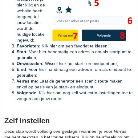
hier klikt en de
website heeft
toegang tot
jouw locatie,
wordt de
huidige locatie
ingevuld;
Favorieten
: Klik hier om een favoriet te kiezen;
Start
: Voer hier handmatig een adres in om als startpunt te
gebruiken;
Omwisselen:
Wissel hier het start- en eindpunt om;
Eind
:
Voer hier handmatig een adres in om als eindpunt te
gebruiken;
Verras me
: Laat de generator een scenic route maken
enkel op basis van je start- en eindpunt;
Volgende
: Klik hier om nog zelf wat extra instellingen toe te
voegen aan jouw route.
Zelf instellen
Deze stap wordt volledig overgeslagen wanneer je voor
Verras
me
hebt gekozen in het vorige scherm. Klik op de afbeelding om