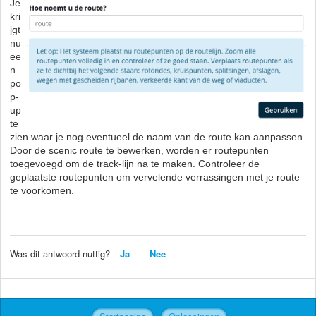
Je
kri
jgt
nu
ee
n
po
p-
up
te
zien waar je nog eventueel de naam van de route kan aanpassen.
Door de scenic route te bewerken, worden er routepunten
toegevoegd om de track-lijn na te maken. Controleer de
geplaatste routepunten om vervelende verrassingen met je route
te voorkomen.
Was dit antwoord nuttig?
Ja
Nee