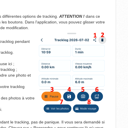
s différentes options de tracking.
ATTENTION !
dans ce
 les boutons. Dans l'application, vous pouvez glisser votre
 de modification.
 tracklog pendant
tracklog.
use ici ;
 tracklog ;
endre une photo et
votre tracklog
 des photos à votre
i.
ndant le tracking, pas de panique. Il vous sera demandé si
ndre. Cliquez sur « Reprendre » pour continuer là où vous