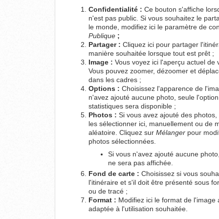
Confidentialité :
Ce bouton s'affiche lors
n'est pas public. Si vous souhaitez le part
le monde, modifiez ici le paramètre de conf
Publique
;
Partager :
Cliquez ici pour partager l'itinér
manière souhaitée lorsque tout est prêt ;
Image :
Vous voyez ici l'aperçu actuel de 
Vous pouvez zoomer, dézoomer et déplace
dans les cadres ;
Options :
Choisissez l'apparence de l'ima
n'avez ajouté aucune photo, seule l'optio
statistiques sera disponible ;
Photos :
Si vous avez ajouté des photos,
les sélectionner ici, manuellement ou de 
aléatoire. Cliquez sur
Mélanger
pour modif
photos sélectionnées.
Si vous n'avez ajouté aucune photo,
ne sera pas affichée.
Fond de carte :
Choisissez si vous souhai
l'itinéraire et s'il doit être présenté sous 
ou de tracé ;
Format :
Modifiez ici le format de l'image a
adaptée à l'utilisation souhaitée.