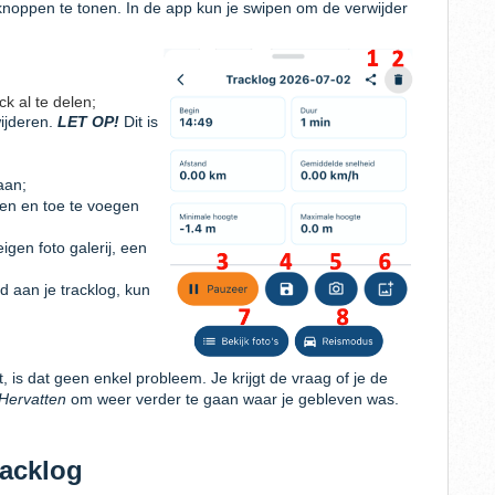
knoppen te tonen. In de app kun je swipen om de verwijder
ack al te delen;
wijderen.
LET OP!
Dit is
aan;
ken en toe te voegen
eigen foto galerij, een
gd aan je tracklog, kun
t, is dat geen enkel probleem. Je krijgt de vraag of je de
Hervatten
om weer verder te gaan waar je gebleven was.
racklog