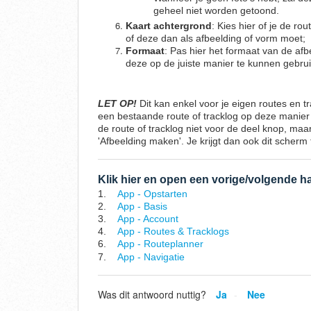
geheel niet worden getoond.
Kaart achtergrond
: Kies hier of je de rou
of deze dan als afbeelding of vorm moet;
Formaat
: Pas hier het formaat van de af
deze op de juiste manier te kunnen gebru
LET OP!
Dit kan enkel voor je eigen routes en tr
een bestaande route of tracklog op deze manier d
de route of tracklog niet voor de deel knop, maa
'Afbeelding maken'. Je krijgt dan ook dit scherm 
Klik hier en open een vorige/volgende h
1.
App - Opstarten
2.
App - Basis
3.
App - Account
4.
App - Routes & Tracklogs
6.
App - Routeplanner
7.
App - Navigatie
Was dit antwoord nuttig?
Ja
Nee