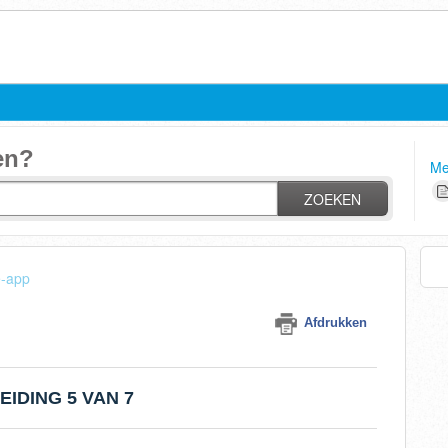
en?
Me
ZOEKEN
-app
Afdrukken
IDING 5 VAN 7