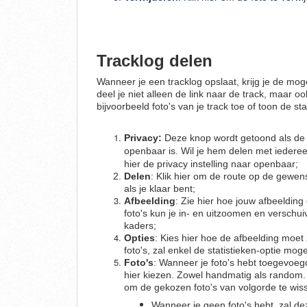
Tracklog delen
Wanneer je een tracklog opslaat, krijg je de mo
deel je niet alleen de link naar de track, maar o
bijvoorbeeld foto's van je track toe of toon de sta
Privacy:
Deze knop wordt getoond als de t
openbaar is. Wil je hem delen met iederee
hier de privacy instelling naar openbaar;
Delen
: Klik hier om de route op de gewens
als je klaar bent;
Afbeelding
: Zie hier hoe jouw afbeelding 
foto's kun je in- en uitzoomen en verschu
kaders;
Opties
: Kies hier hoe de afbeelding moet 
foto's, zal enkel de statistieken-optie mogel
Foto's
: Wanneer je foto's hebt toegevoeg
hier kiezen. Zowel handmatig als random. 
om de gekozen foto's van volgorde te wis
Wanneer je geen foto's hebt, zal dez