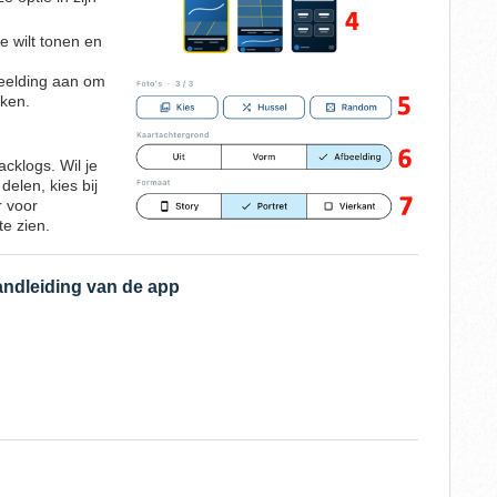
te wilt tonen en
beelding aan om
iken.
acklogs. Wil je
elen, kies bij
r voor
te zien.
andleiding van de app