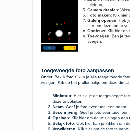
telefoon;
Camera draaien
: Wiss
Foto maken
: Klik hie
Galerij openen
: Heb j
hier om deze toe te vo
Opnieuw
: Klik hier o
Toevoegen
: Ben je te
voegen.
Toegevoegde foto aanpassen
Onder 'Bekijk foto's' kun je alle toegevoegde fot
wijzigen. Klik op het prullenbakje om deze direct u
Miniatuur
: Hier zie je de toegevoegde fot
deze te bekijken;
Naam
: Geef je foto eventueel een naam;
Beschrijving
: Geef je foto eventueel een 
Opslaan
: Klik hier om de wijzigingen aan
Bekijk foto
: Ook hier kan je klikken om de
Verwijderen
: Klik hier om de foto te verwi