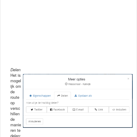
Delen
Het is
mogel
ijk om
de
route
op
versc
hillen
de
manie
ren te
delen: