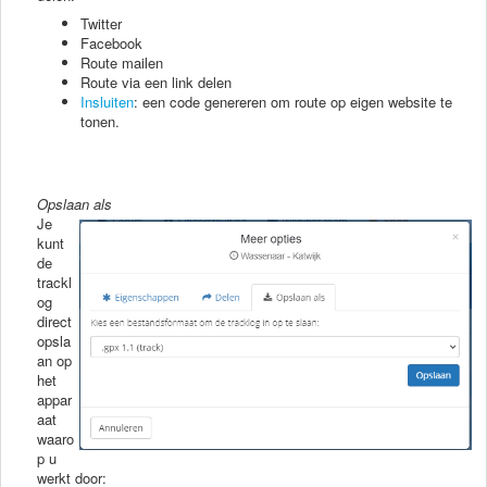
Twitter
Facebook
Route mailen
Route via een link delen
Insluiten
: een code genereren om route op eigen website te
tonen.
Opslaan als
Je
kunt
de
trackl
og
direct
opsla
an op
het
appar
aat
waaro
p u
werkt door: