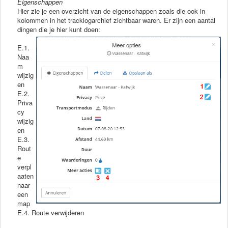
Eigenschappen
Hier zie je een overzicht van de eigenschappen zoals die ook in
kolommen in het tracklogarchief zichtbaar waren. Er zijn een aantal
dingen die je hier kunt doen:
E.1.
Naa
m
wijzig
en
E.2.
Priva
cy
wijzig
en
E.3.
Rout
e
verpl
aaten
naar
een
map
E.4. Route verwijderen